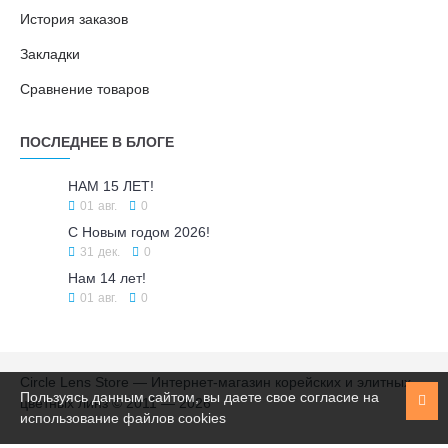
История заказов
Закладки
Сравнение товаров
ПОСЛЕДНЕЕ В БЛОГЕ
НАМ 15 ЛЕТ!
01
авг.
0
С Новым годом 2026!
31
дек.
0
Нам 14 лет!
01
авг.
0
Circle Lens Store — Интернет-магазин корейских и элитных
Пользуясь данным сайтом, вы даете свое согласие на
цветных линз © 2011 — 2026
использование файлов cookies