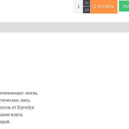
ЗА
КУПИТЬ
еличивающие линзы,
тических линз,
огель от Eyevelyn
ание влаги,
терий.