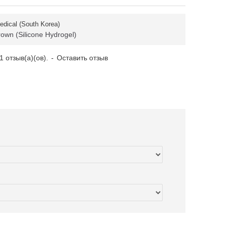
dical (South Korea)
own (Silicone Hydrogel)
 отзыв(а)(ов).
-
Оставить отзыв